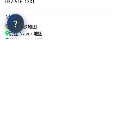
2014
032-516-1301
非接触式网络清洗器开发
Map
前往谷歌地图
2011
前往 Naver 地图
前往 Kakao 地图
出口有望的中小企业指定
针对针系统相关的专利 2项获取
2009
设立MEK附属研究中心
扩建MEK研究大楼
2008
日本代理合同 台湾代理合同