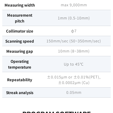
max 9,000mm
Measuring width
Measurement
1mm (0.5-10mm)
pitch
ф7
Collimator size
150mm/sec (50~350mm/sec)
Scanning speed
10mm (8~38mm)
Measuring gap
Operating
Up to 45℃
temperature
±0.015µm or ±0.01%(PET),
Repeatability
±0.0002µm (Cu)
0.05mm
Streak analysis