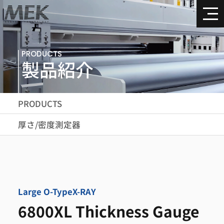
PRODUCTS
製品紹介
PRODUCTS
厚さ/密度測定器
Large O-Type
X-RAY
6800XL Thickness Gauge