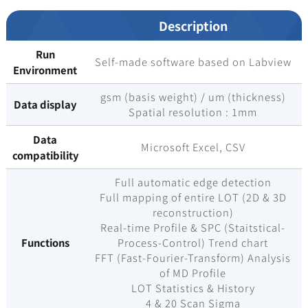
Description
Run
Self-made software based on Labview
Environment
gsm (basis weight) / um (thickness)
Data display
Spatial resolution : 1mm
Data
Microsoft Excel, CSV
compatibility
Full automatic edge detection
Full mapping of entire LOT (2D & 3D
reconstruction)
Real-time Profile & SPC (Staitstical-
Functions
Process-Control) Trend chart
FFT (Fast-Fourier-Transform) Analysis
of MD Profile
LOT Statistics & History
4 & 20 Scan Sigma